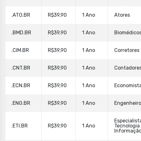
.ATO.BR
R$39,90
1 Ano
Atores
.BMD.BR
R$39,90
1 Ano
Biomédico
.CIM.BR
R$39,90
1 Ano
Corretores
.CNT.BR
R$39,90
1 Ano
Contadore
.ECN.BR
R$39,90
1 Ano
Economist
.ENG.BR
R$39,90
1 Ano
Engenheir
Especialis
.ETI.BR
R$39,90
1 Ano
Tecnologia
Informaçã