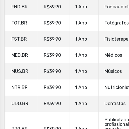
.FND.BR
R$39,90
1 Ano
Fonoaudiól
.FOT.BR
R$39,90
1 Ano
Fotógrafos
.FST.BR
R$39,90
1 Ano
Fisioterap
.MED.BR
R$39,90
1 Ano
Médicos
.MUS.BR
R$39,90
1 Ano
Músicos
.NTR.BR
R$39,90
1 Ano
Nutricionis
.ODO.BR
R$39,90
1 Ano
Dentistas
Publicitário
profissiona
.PPG.BR
R$39,90
1 Ano
área de