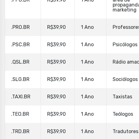
propagand
marketing
.PRO.BR
R$39,90
1 Ano
Professore
.PSC.BR
R$39,90
1 Ano
Psicólogos
.QSL.BR
R$39,90
1 Ano
Rádio ama
.SLG.BR
R$39,90
1 Ano
Sociólogos
.TAXI.BR
R$39,90
1 Ano
Taxistas
.TEO.BR
R$39,90
1 Ano
Teólogos
.TRD.BR
R$39,90
1 Ano
Tradutores