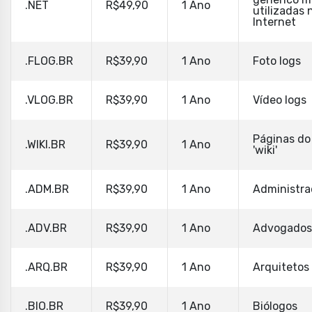
.NET
R$49,90
1 Ano
utilizadas 
Internet
.FLOG.BR
R$39,90
1 Ano
Foto logs
.VLOG.BR
R$39,90
1 Ano
Vídeo logs
Páginas do
.WIKI.BR
R$39,90
1 Ano
'wiki'
.ADM.BR
R$39,90
1 Ano
Administra
.ADV.BR
R$39,90
1 Ano
Advogados
.ARQ.BR
R$39,90
1 Ano
Arquitetos
.BIO.BR
R$39,90
1 Ano
Biólogos