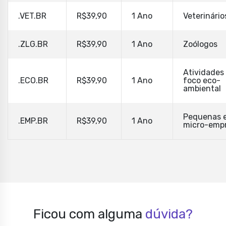
.VET.BR
R$39,90
1 Ano
Veterinário
.ZLG.BR
R$39,90
1 Ano
Zoólogos
Atividades
.ECO.BR
R$39,90
1 Ano
foco eco-
ambiental
Pequenas 
.EMP.BR
R$39,90
1 Ano
micro-emp
Ficou com alguma
dúvida?