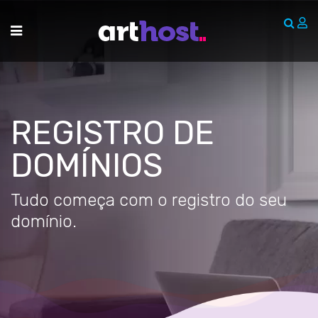
Skip
to
content
REGISTRO DE
DOMÍNIOS
Tudo começa com o registro do seu
domínio.